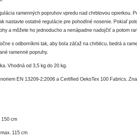
egulácia ramenných popruhov vpredu nad chrbtovou opierkou. Po
 tak nastavte ostatné regulácie pre pohodlné nosenie. Pokiaľ p
olohy a môžete ho jednoducho a nenápadne nadojčiť a potom r
oločne s odborníkmi tak, aby bola záťaž na chrbticu, bedrá a ra
vané ramenné popruhy.
ka. Vhodná od 3,5 kg do 20 kg.
oriem EN 13209-2:2006 a Certified OekoTex 100 Fabrics. Znač
. 150 cm
 max. 115 cm