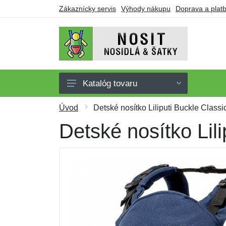
Zákaznícky servis
Výhody nákupu
Doprava a plat
Katalóg tovaru
Nosidlá
Úvod
Detské nosítko Liliputi Buckle Class
Šatky
Detské nosítko Lil
Oblečenie pre nosenie
Doplnky
Obuv
Darčekové poukazy
Výpredaj