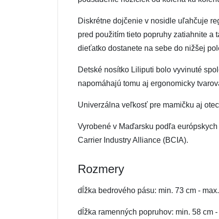
Diskrétne dojčenie v nosidle uľahčuje r
pred použitím tieto popruhy zatiahnite a
dieťatko dostanete na sebe do nižšej p
Detské nosítko Liliputi bolo vyvinuté sp
napomáhajú tomu aj ergonomicky tvaro
Univerzálna veľkosť pre mamičku aj otec
Vyrobené v Maďarsku podľa európskych n
Carrier Industry Alliance (BCIA).
Rozmery
dĺžka bedrového pásu: min. 73 cm - max
dĺžka ramenných popruhov: min. 58 cm -