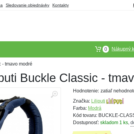
ba
Sledovanie objednávky
Kontakty
Nákupný k
0
ic - tmavo modré
iputi Buckle Classic - tm
Hodnotenie:
zatiaľ nehodnot
Značka:
Liliputi
Farba:
Modrá
Kód tovaru: BUCKLE-CLA
Dostupnosť:
skladom 1 ks
,
d