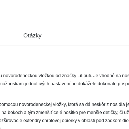
Otázky
u novorodeneckou vložkou od značky Liliputi. Je vhodné na nose
možnostiam jednotlivých nastavení ho dokážete dokonale prispô
omocou novorodeneckej vložky, ktorá sa dá neskôr z nosidla j
 na bokoch a tým zmenšiť celé nosítko pre menšie detičky, či 
rozširovacie extendry chrbtovej opierky v oblasti pod zadkom di
u.