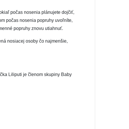
kiaľ počas nosenia plánujete dojčiť,
otom počas nosenia popruhy uvoľníte,
amenné popruhy znovu utiahnuť.
mená nosiacej osoby čo najmenšie,
ka Liliputi je členom skupiny Baby