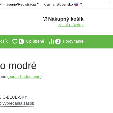
Prihlásenie/Registrácia
Krajina:
Slovensko
Nákupný košík
zatiaľ prázdny
ošík
Obľúbené
Porovnanie
0
0
avo modré
ené (
pridať hodnotenie
)
SSIC-BLUE-SKY
o vypredania zásob