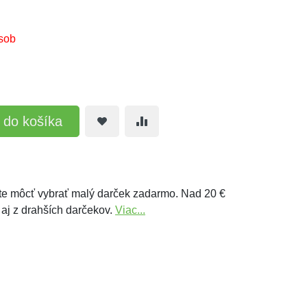
sob
ť do košíka
e môcť vybrať malý darček zadarmo. Nad 20 €
 aj z drahších darčekov.
Viac...