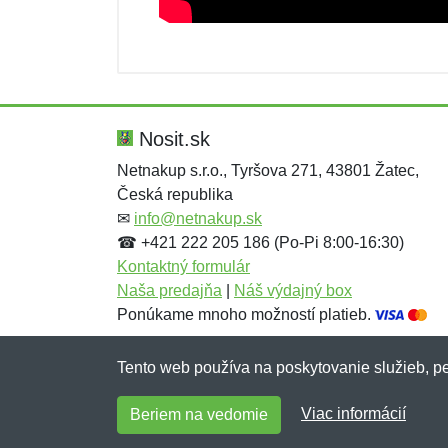
Nová recenzia
Nová otázka
Hodnotenie:
Meno:
*
*
Nosit.sk
Netnakup s.r.o., Tyršova 271, 43801 Žatec,
Česká republika
Správa
Správa
*
*
✉
info@netnakup.sk
☎ +421 222 205 186 (Po-Pi 8:00-16:30)
Kontaktný formulár
Naša predajňa
|
Náš výdajný box
Ponúkame mnoho možností platieb.
Tento web používa na poskytovanie služieb, pe
Pridať
Pridať
Viac informácií
Beriem na vedomie
Copyright © 2007-2026 (19 rokov s vami)
Netn