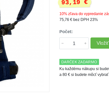
93,19 €
10% zľava do vypredanie zá
75,76 € bez DPH 23%
Počet:
Vloži
DARČEK ZADARMO
Ku každému nákupu si budet
a 80 € si budete môcť vybrať