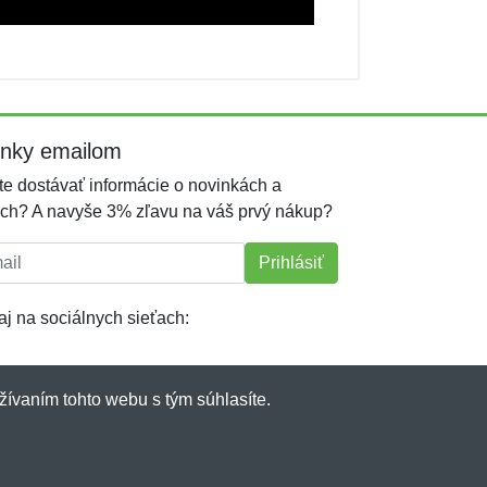
inky emailom
e dostávať informácie o novinkách a
ch? A navyše 3% zľavu na váš prvý nákup?
l:
Prihlásiť
j na sociálnych sieťach:
žívaním tohto webu s tým súhlasíte.