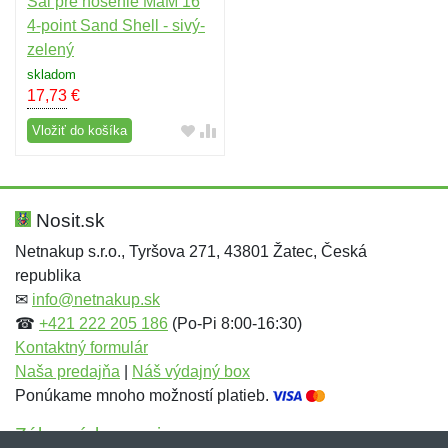
Šál pre nosenie MaM 16
4-point Sand Shell - sivý-
zelený
skladom
17,73
€
Vložiť do košíka
Nosit.sk
Netnakup s.r.o., Tyršova 271, 43801 Žatec, Česká
republika
✉
info@netnakup.sk
☎
+421 222 205 186
(Po-Pi 8:00-16:30)
Kontaktný formulár
Naša predajňa
|
Náš výdajný box
Ponúkame mnoho možností platieb.
Zákaznícky servis