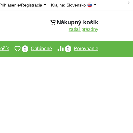
Prihlásenie/Registrácia
Krajina:
Slovensko
Nákupný košík
zatiaľ prázdny
ošík
Obľúbené
Porovnanie
0
0