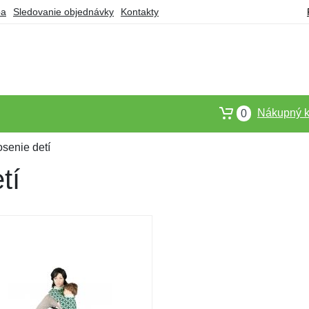
ba
Sledovanie objednávky
Kontakty
Nákupný k
0
osenie detí
tí