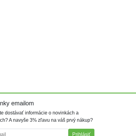
inky emailom
e dostávať informácie o novinkách a
ch? A navyše 3% zľavu na váš prvý nákup?
l:
Prihlásiť