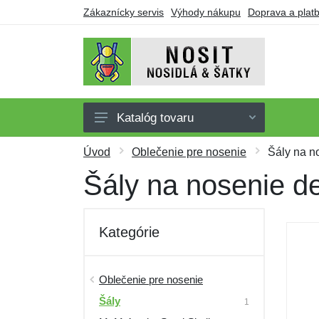
Zákaznícky servis
Výhody nákupu
Doprava a plat
Katalóg tovaru
Nosidlá
Úvod
Oblečenie pre nosenie
Šály na n
Šatky
Šály na nosenie de
Oblečenie pre nosenie
Doplnky
Kategórie
Obuv
Darčekové poukazy
Oblečenie pre nosenie
Šály
Výpredaj
1