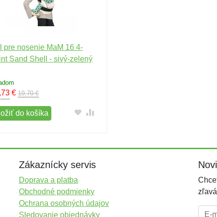
l pre nosenie MaM 16 4-
int Sand Shell - sivý-zelený
ladom
,73
€
19,70 €
ložiť do košíka
Zákaznícky servis
Nov
Doprava a platba
Chcet
Obchodné podmienky
zľavá
Ochrana osobných údajov
E-mai
Sledovanie objednávky