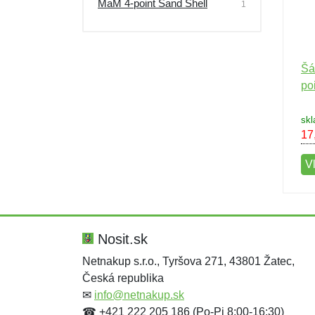
MaM 4-point Sand Shell
1
Šá
po
sk
17
V
Nosit.sk
Netnakup s.r.o., Tyršova 271, 43801 Žatec,
Česká republika
✉
info@netnakup.sk
☎ +421 222 205 186 (Po-Pi 8:00-16:30)