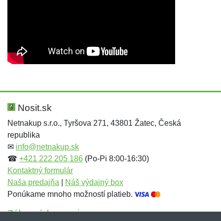
Nová recenzia
Nová otázka
Hodnotenie:
Meno:
*
*
Nosit.sk
Netnakup s.r.o., Tyršova 271, 43801 Žatec, Česká
republika
Meno:
E-mail:
*
*
✉
info@netnakup.sk
☎
+421 222 205 186
(Po-Pi 8:00-16:30)
Kontaktný formulár
Naša predajňa
|
Náš výdajný box
E-mail:
*
Ponúkame mnoho možností platieb.
Správa
*
Zákaznícky servis