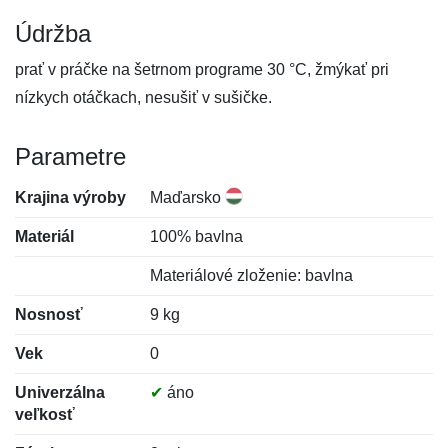
Údržba
prať v práčke na šetrnom programe 30 °C, žmýkať pri
nízkych otáčkach, nesušiť v sušičke.
Parametre
Krajina výroby
Maďarsko
Materiál
100% bavlna
Materiálové zloženie: bavlna
Nosnosť
9 kg
Vek
0
Univerzálna
✔
áno
veľkosť