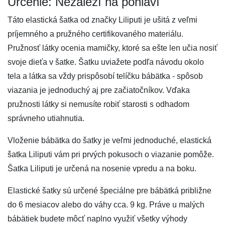
Určenie: Nezáleží na pohlaví
Táto elastická šatka od značky Liliputi je ušitá z veľmi
príjemného a pružného certifikovaného materiálu.
Pružnosť látky ocenia mamičky, ktoré sa ešte len učia nosiť
svoje dieťa v šatke. Šatku uviažete podľa návodu okolo
tela a látka sa vždy prispôsobí telíčku bábätka - spôsob
viazania je jednoduchý aj pre začiatočníkov. Vďaka
pružnosti látky si nemusíte robiť starosti s odhadom
správneho utiahnutia.
Vloženie bábätka do šatky je veľmi jednoduché, elastická
šatka Liliputi vám pri prvých pokusoch o viazanie pomôže.
Šatka Liliputi je určená na nosenie vpredu a na boku.
Elastické šatky sú určené špeciálne pre bábätká približne
do 6 mesiacov alebo do váhy cca. 9 kg. Práve u malých
bábätiek budete môcť naplno využiť všetky výhody