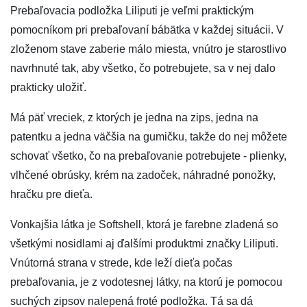
Prebaľovacia podložka Liliputi je veľmi praktickým
pomocníkom pri prebaľovaní bábätka v každej situácii. V
zloženom stave zaberie málo miesta, vnútro je starostlivo
navrhnuté tak, aby všetko, čo potrebujete, sa v nej dalo
prakticky uložiť.
Má päť vreciek, z ktorých je jedna na zips, jedna na
patentku a jedna väčšia na gumičku, takže do nej môžete
schovať všetko, čo na prebaľovanie potrebujete - plienky,
vlhčené obrúsky, krém na zadoček, náhradné ponožky,
hračku pre dieťa.
Vonkajšia látka je Softshell, ktorá je farebne zladená so
všetkými nosidlami aj ďalšími produktmi značky Liliputi.
Vnútorná strana v strede, kde leží dieťa počas
prebaľovania, je z vodotesnej látky, na ktorú je pomocou
suchých zipsov nalepená froté podložka. Tá sa dá