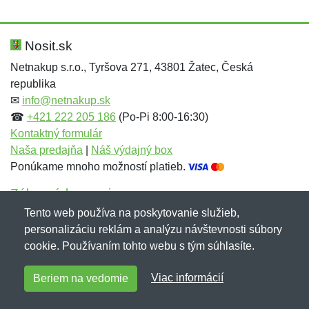
Nová recenzia
Nová otázka
Hodnotenie:
Meno:
*
*
Nosit.sk
Netnakup s.r.o., Tyršova 271, 43801 Žatec, Česká
republika
Meno:
E-mail:
*
*
✉
info@netnakup.sk
☎
+421 222 205 186
(Po-Pi 8:00-16:30)
Kontaktný formulár
Naša predajňa
|
Náš výdajný box
E-mail:
*
Ponúkame mnoho možností platieb.
Správa
*
Zákaznícky servis
Tento web používa na poskytovanie služieb,
Novinky emailom
personalizáciu reklám a analýzu návštevnosti súbory
Správa
*
cookie. Používaním tohto webu s tým súhlasíte.
Copyright © 2007-2026 (19 rokov s vami)
Netnakup.sk
&
Viac informácií
Beriem na vedomie
NetIQ
. Všetky práva vyhradené.
Pridať