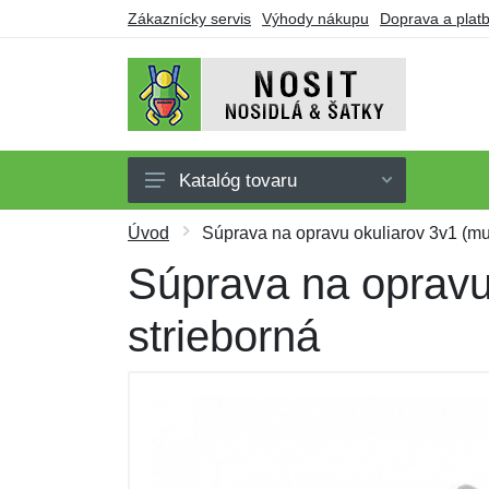
Zákaznícky servis
Výhody nákupu
Doprava a plat
Katalóg tovaru
Nosidlá
Úvod
Súprava na opravu okuliarov 3v1 (mul
Šatky
Súprava na opravu 
Oblečenie pre nosenie
strieborná
Doplnky
Obuv
Darčekové poukazy
Výpredaj