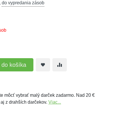
,
do vypredania zásob
sob
ť do košíka
e môcť vybrať malý darček zadarmo. Nad 20 €
 aj z drahších darčekov.
Viac...