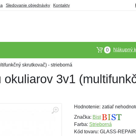
ba
Sledovanie objednávky
Kontakty
Nákupný k
0
tifunkčný skrutkovač) - strieborná
okuliarov 3v1 (multifunkč
Hodnotenie:
zatiaľ nehodnot
Značka:
Bist
Farba:
Strieborná
Kód tovaru: GLASS-REPAIR