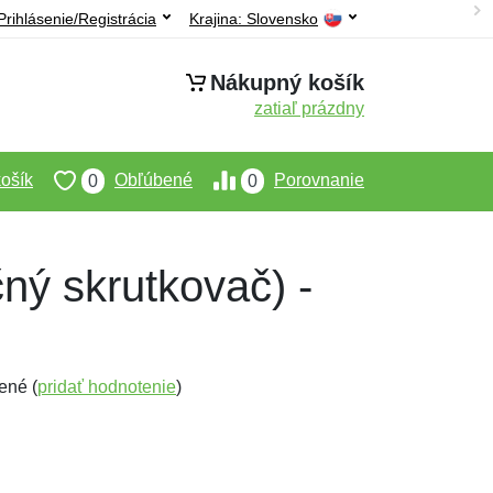
Prihlásenie/Registrácia
Krajina:
Slovensko
Nákupný košík
zatiaľ prázdny
ošík
Obľúbené
Porovnanie
0
0
ný skrutkovač) -
ené (
pridať hodnotenie
)