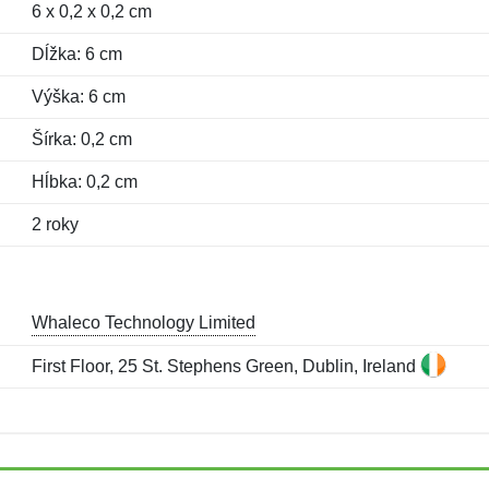
6 x 0,2 x 0,2 cm
Dĺžka: 6 cm
Výška: 6 cm
Šírka: 0,2 cm
Hĺbka: 0,2 cm
2 roky
Whaleco Technology Limited
First Floor, 25 St. Stephens Green, Dublin, Ireland
Meno:
E-mail:
*
*
E-mail:
*