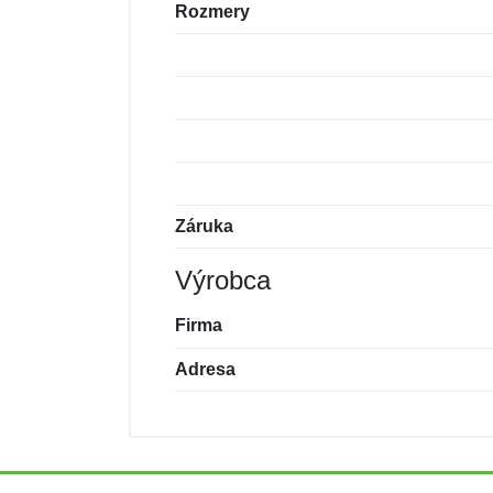
Rozmery
Záruka
Výrobca
Firma
Adresa
Nová recenzia
Nová otázka
Hodnotenie:
Meno:
*
*