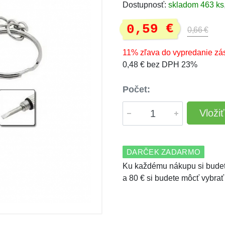
Dostupnosť:
skladom 463 ks
0,59 €
0,66 €
11% zľava do vypredanie zá
0,48 € bez DPH 23%
Počet:
Vloži
DARČEK ZADARMO
Ku každému nákupu si budet
a 80 € si budete môcť vybrať