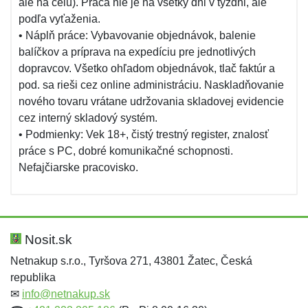
ale na celú). Práca nie je na všetky dni v týždni, ale
podľa vyťaženia.
• Náplň práce: Vybavovanie objednávok, balenie
balíčkov a príprava na expedíciu pre jednotlivých
dopravcov. Všetko ohľadom objednávok, tlač faktúr a
pod. sa rieši cez online administráciu. Naskladňovanie
nového tovaru vrátane udržovania skladovej evidencie
cez interný skladový systém.
• Podmienky: Vek 18+, čistý trestný register, znalosť
práce s PC, dobré komunikačné schopnosti.
Nefajčiarske pracovisko.
Nosit.sk
Netnakup s.r.o., Tyršova 271, 43801 Žatec, Česká
republika
✉
info@netnakup.sk