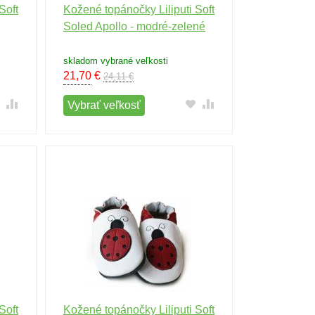
Soft
Kožené topánočky Liliputi Soft
Soled Apollo - modré-zelené
skladom vybrané veľkosti
21,70
€
24,11 €
Vybrať veľkosť
Soft
Kožené topánočky Liliputi Soft