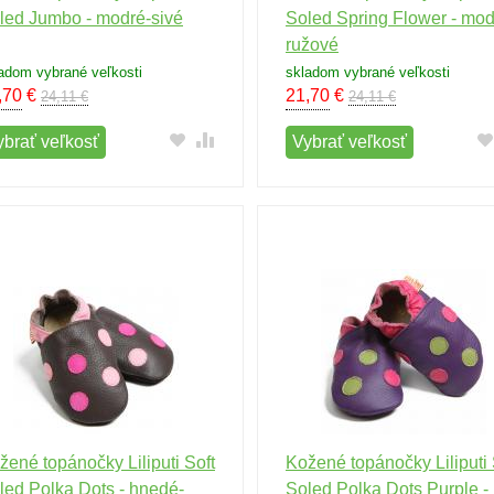
led Jumbo - modré-sivé
Soled Spring Flower - mod
ružové
adom vybrané veľkosti
skladom vybrané veľkosti
,70
€
21,70
€
24,11 €
24,11 €
ybrať veľkosť
Vybrať veľkosť
žené topánočky Liliputi Soft
Kožené topánočky Liliputi 
led Polka Dots - hnedé-
Soled Polka Dots Purple -