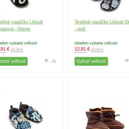
xtilné capáčky Liliputi
Textilné capáčky Liliputi S
egance - čierne
- sivé
adom vybrané veľkosti
skladom vybrané veľkosti
,91
€
12,91
€
14,34 €
14,34 €
ybrať veľkosť
Vybrať veľkosť