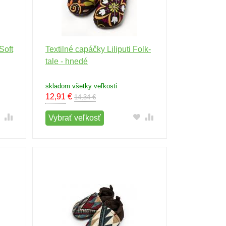
Soft
Textilné capáčky Liliputi Folk-
tale - hnedé
skladom všetky veľkosti
12,91
€
14,34 €
Vybrať veľkosť