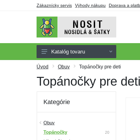
Zákaznícky servis
Výhody nákupu
Doprava a plat
Katalóg tovaru
Nosidlá
Úvod
Obuv
Topánočky pre deti
Šatky
Topánočky pre det
Oblečenie pre nosenie
Doplnky
Kategórie
Obuv
Darčekové poukazy
Obuv
Topánočky
Výpredaj
20