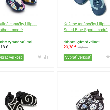
xtilné capáčky Liliputi
Kožené topánočky Liliputi 
ather - modré
Soled Blue Sport - modré
adom vybrané veľkosti
skladom vybrané veľkosti
,18
€
20,38
€
22,65 €
ybrať veľkosť
Vybrať veľkosť