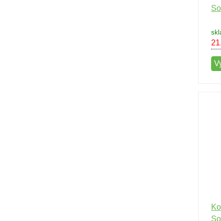
So
skl
21
V
Ko
So