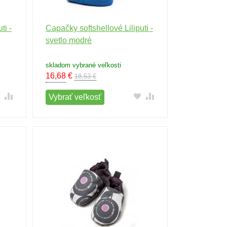
ti -
Capačky softshellové Liliputi -
svetlo modré
skladom vybrané veľkosti
16,68
€
18,53 €
Vybrať veľkosť