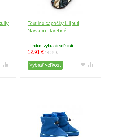
kully
Textilné capáčky Liliputi
Nawaho - farebné
skladom vybrané veľkosti
12,91
€
14,34 €
Vybrať veľkosť