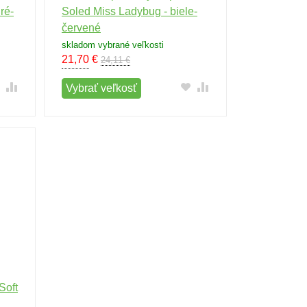
ré-
Soled Miss Ladybug - biele-
červené
skladom vybrané veľkosti
21,70
€
24,11 €
Vybrať veľkosť
Soft