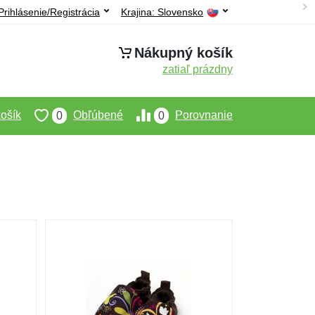
Prihlásenie/Registrácia
Krajina:
Slovensko
Nákupný košík
zatiaľ prázdny
ošík
Obľúbené
Porovnanie
0
0