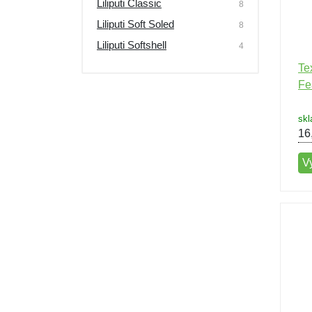
Liliputi Classic
8
Liliputi Soft Soled
8
Liliputi Softshell
4
Te
Fe
skl
16
V