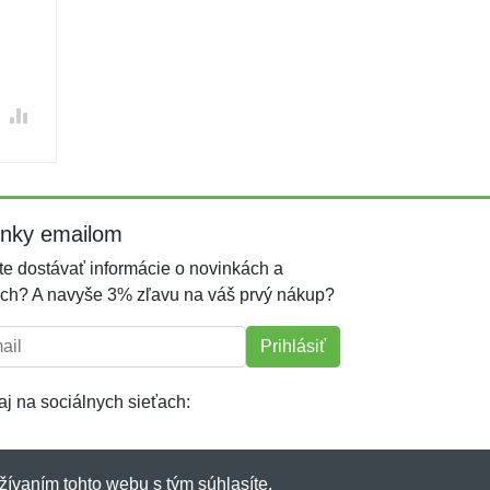
inky emailom
e dostávať informácie o novinkách a
ch? A navyše 3% zľavu na váš prvý nákup?
l:
Prihlásiť
j na sociálnych sieťach:
žívaním tohto webu s tým súhlasíte.