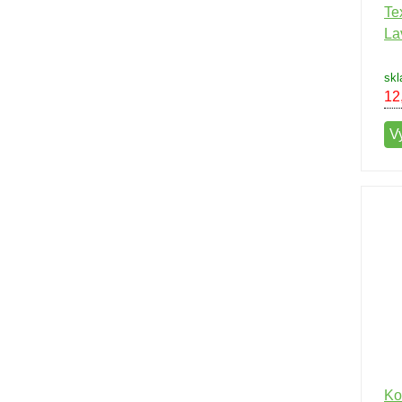
Te
La
skl
12
V
Ko