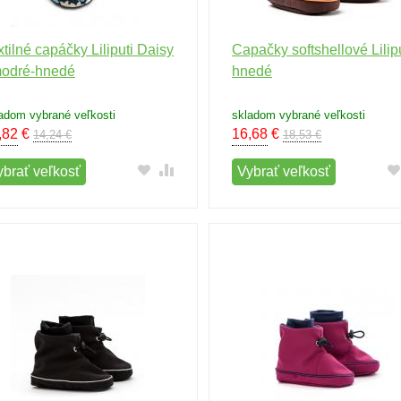
xtilné capáčky Liliputi Daisy
Capačky softshellové Lilipu
modré-hnedé
hnedé
adom vybrané veľkosti
skladom vybrané veľkosti
,82
€
16,68
€
14,24 €
18,53 €
ybrať veľkosť
Vybrať veľkosť