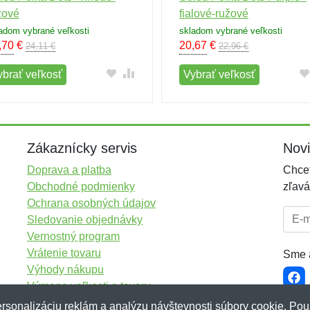
žové
fialové-ružové
adom vybrané veľkosti
skladom vybrané veľkosti
,70
€
20,67
€
24,11 €
22,96 €
ybrať veľkosť
Vybrať veľkosť
Zákaznícky servis
Nov
Doprava a platba
Chcet
Obchodné podmienky
zľavá
Ochrana osobných údajov
E-mai
Sledovanie objednávky
Vernostný program
Vrátenie tovaru
Sme a
Výhody nákupu
Výmena veľkosti a tovaru
Viac informácií...
rsonalizáciu reklám a analýzu návštevnosti súbory cookie. Pou