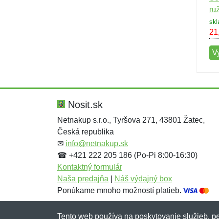
ru
skl
21
V
Nosit.sk
Netnakup s.r.o., Tyršova 271, 43801 Žatec,
Česká republika
✉
info@netnakup.sk
☎ +421 222 205 186 (Po-Pi 8:00-16:30)
Kontaktný formulár
Naša predajňa
|
Náš výdajný box
Ponúkame mnoho možností platieb.
Tento web používa na poskytovanie služieb, pe