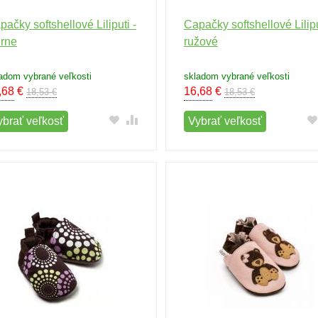
pačky softshellové Liliputi -
Capačky softshellové Lilipu
erne
ružové
adom vybrané veľkosti
skladom vybrané veľkosti
,68
€
16,68
€
18,53 €
18,53 €
ybrať veľkosť
Vybrať veľkosť