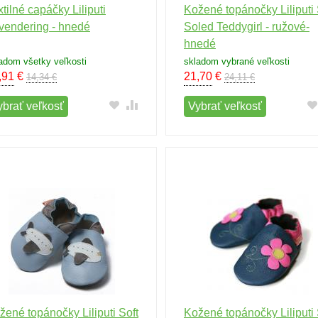
xtilné capáčky Liliputi
Kožené topánočky Liliputi 
vendering - hnedé
Soled Teddygirl - ružové-
hnedé
adom všetky veľkosti
skladom vybrané veľkosti
,91
€
21,70
€
14,34 €
24,11 €
ybrať veľkosť
Vybrať veľkosť
žené topánočky Liliputi Soft
Kožené topánočky Liliputi 