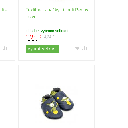
ti -
Textilné capáčky Liliputi Peony
- sivé
skladom vybrané veľkosti
12,91
€
14,34 €
Vybrať veľkosť