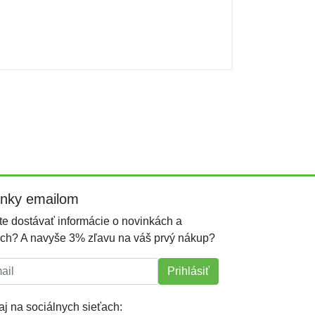
inky emailom
e dostávať informácie o novinkách a
ch? A navyše 3% zľavu na váš prvý nákup?
l:
Prihlásiť
j na sociálnych sieťach: