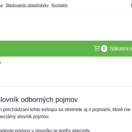
ba
Sledovanie objednávky
Kontakty
Nákupný k
0
v
lovník odborných pojmov
ri prechádzaní tohto eshopu sa stretnete aj s pojmami, ktoré nie
peciálny slovník pojmov.
adenie pojmov v slovníku je podľa abecedy.