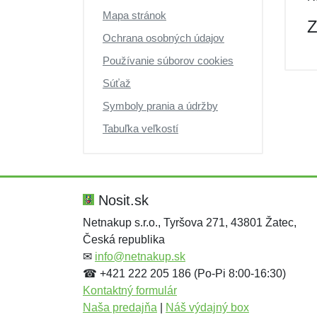
Mapa stránok
Z
Ochrana osobných údajov
Používanie súborov cookies
Súťaž
Symboly prania a údržby
Tabuľka veľkostí
Nosit.sk
Netnakup s.r.o., Tyršova 271, 43801 Žatec,
Česká republika
✉
info@netnakup.sk
☎ +421 222 205 186 (Po-Pi 8:00-16:30)
Kontaktný formulár
Naša predajňa
|
Náš výdajný box