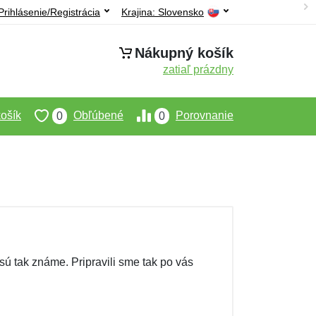
Prihlásenie/Registrácia
Krajina:
Slovensko
Nákupný košík
zatiaľ prázdny
ošík
Obľúbené
Porovnanie
0
0
 sú tak známe. Pripravili sme tak po vás