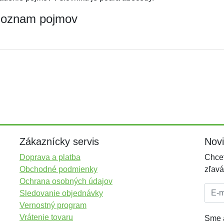
oznam pojmov
Zákaznícky servis
Nov
Doprava a platba
Chcet
Obchodné podmienky
zľavá
Ochrana osobných údajov
E-mai
Sledovanie objednávky
Vernostný program
Vrátenie tovaru
Sme a