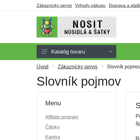
Zákaznícky servis
Výhody nákupu
Doprava a plat
Katalóg tovaru
Nosidlá
Úvod
Zákaznícky servis
Slovník pojmo
Šatky
Slovník pojmov
Oblečenie pre nosenie
Doplnky
Menu
S
Obuv
P
Affiliate program
Darčekové poukazy
š
Články
Výpredaj
Kariéra
R